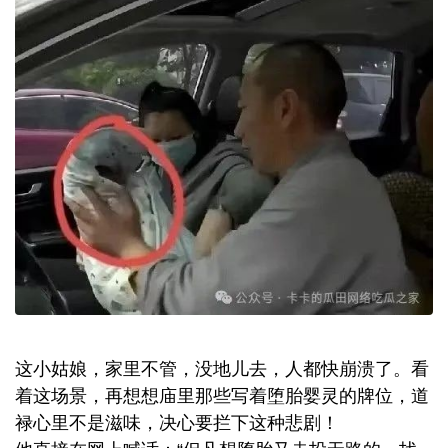
这小姑娘，家里不管，没地儿去，人都快崩溃了。看
着这场景，再想想庙里那些写着堕胎婴灵的牌位，道
禄心里不是滋味，决心要拦下这种悲剧！