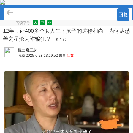
热点关注
回复
大
中
小
阅读字号:
12年，让400多个女人生下孩子的道禄和尚：为何从慈
善之星沦为诈骗犯？
看全部
楼主
唐三少
收藏
2025-6-28 13:29:52 来自
江苏