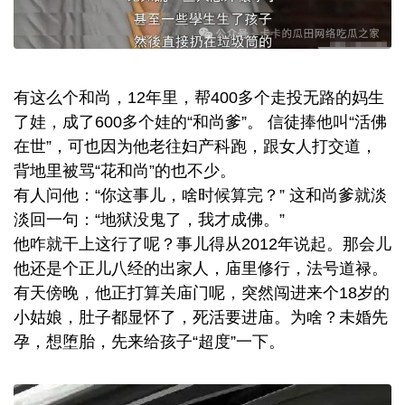
有这么个和尚，12年里，帮400多个走投无路的妈生
了娃，成了600多个娃的“和尚爹”。 信徒捧他叫“活佛
在世”，可也因为他老往妇产科跑，跟女人打交道，
背地里被骂“花和尚”的也不少。
有人问他：“你这事儿，啥时候算完？” 这和尚爹就淡
淡回一句：“地狱没鬼了，我才成佛。”
他咋就干上这行了呢？事儿得从2012年说起。那会儿
他还是个正儿八经的出家人，庙里修行，法号道禄。
有天傍晚，他正打算关庙门呢，突然闯进来个18岁的
小姑娘，肚子都显怀了，死活要进庙。为啥？未婚先
孕，想堕胎，先来给孩子“超度”一下。