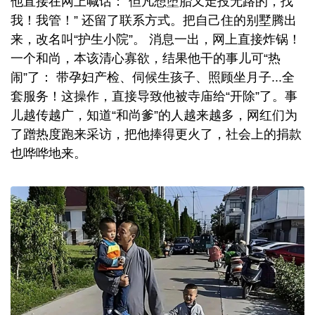
他直接在网上喊话：“但凡想堕胎又走投无路的，找
我！我管！” 还留了联系方式。把自己住的别墅腾出
来，改名叫“护生小院”。 消息一出，网上直接炸锅！
一个和尚，本该清心寡欲，结果他干的事儿可“热
闹”了： 带孕妇产检、伺候生孩子、照顾坐月子...全
套服务！这操作，直接导致他被寺庙给“开除”了。事
儿越传越广，知道“和尚爹”的人越来越多，网红们为
了蹭热度跑来采访，把他捧得更火了，社会上的捐款
也哗哗地来。