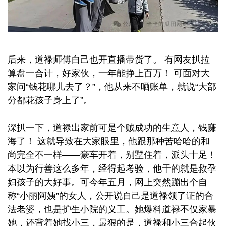
后来，道禄师傅自己也开直播带货了。 有网友扒拉
算盘一合计，好家伙，一年能挣上百万！ 可面对大
家问“钱花哪儿去了？”，他从来不晒账单，就说“大部
分都花孩子身上了”。
深扒一下，道禄出家前可是个贼成功的生意人，钱赚
海了！ 这就导致在大家眼里，他跟那种苦哈哈的和
尚完全不一样——豪车开着，别墅住着，派头十足！
本以为行善这么多年，经得起考验，他干的就是救孕
妇孩子的大好事。可今年五月，网上突然蹦出个自
称“小丽阿姨”的女人，公开说自己是道禄领了证的合
法老婆，也是护生小院的义工。她爆料道禄不仅家暴
她，还背着她找小三，最狠的是，道禄和小三合起伙