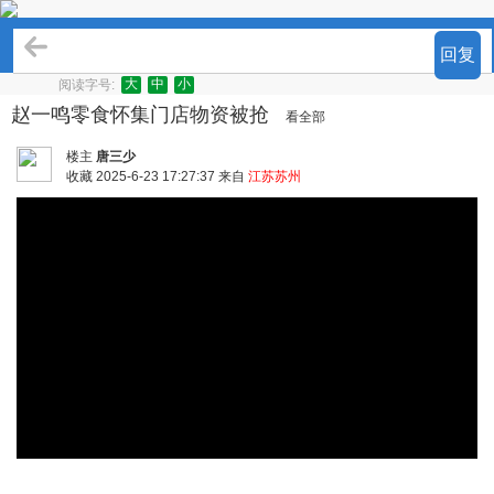
热点关注
回复
大
中
小
阅读字号:
赵一鸣零食怀集门店物资被抢
看全部
楼主
唐三少
收藏
2025-6-23 17:27:37 来自
江苏苏州