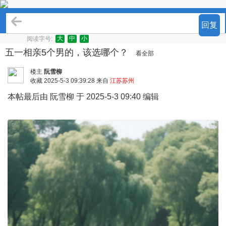
谈婚论嫁
回复
大
中
小
阅读字号:
五一相亲5个男的，该选哪个？
看全部
楼主
阮雪柳
收藏
2025-5-3 09:39:28 来自
江苏苏州
本帖最后由 阮雪柳 于 2025-5-3 09:40 编辑