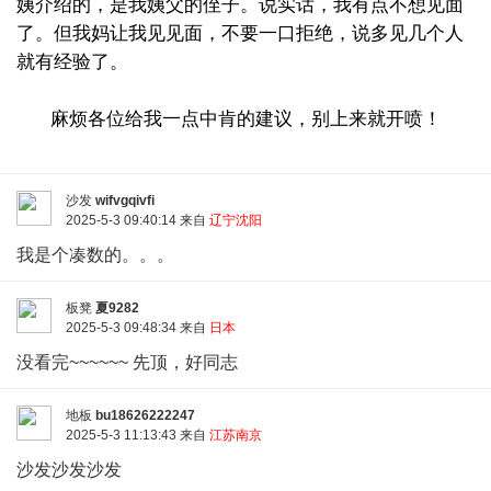
姨介绍的，是我姨父的侄子。说实话，我有点不想见面
了。但我妈让我见见面，不要一口拒绝，说多见几个人
就有经验了。
麻烦各位给我一点中肯的建议，别上来就开喷！
沙发
wifvgqivfi
2025-5-3 09:40:14 来自
辽宁沈阳
我是个凑数的。。。
板凳
夏9282
2025-5-3 09:48:34 来自
日本
没看完~~~~~~ 先顶，好同志
地板
bu18626222247
2025-5-3 11:13:43 来自
江苏南京
沙发沙发沙发