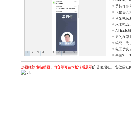
biubiu加
通
手持弹幕高
《鬼谷八荒》
论
音乐视频助手
坛
水印鸭v2.
All too
男的在家穿
笑死：为了
电工仿真软件
1
2
3
4
5
6
7
8
9
10
墨应v1.1
热图推荐
发帖插图，内容即可在本版轮播展示
|
广告位招租
|
广告位招租
|
 绿