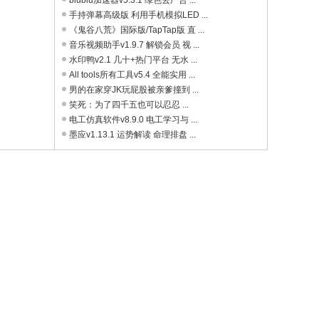
biubiu加速器v5.3.1 绿色去广告 ...
手持弹幕高级版 利用手机模拟LED ...
《鬼谷八荒》国际版/TapTap版 直 ...
音乐视频助手v1.9.7 解锁会员 视 ...
水印鸭v2.1 几十+热门平台 无水 ...
All tools所有工具v5.4 全能实用 ...
男的在家穿JK玩屁股被亲爹撞到 ...
笑死：为了四千五也可以忍忍 ...
电工仿真软件v8.9.0 电工学习与 ...
墨应v1.13.1 运势解读 命理排盘 ...