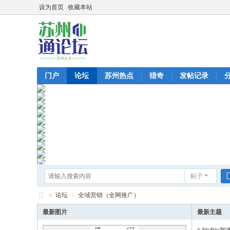
设为首页
收藏本站
门户
论坛
苏州热点
猎奇
发帖记录
帖子
»
论坛
›
全域营销（全网推广）
苏
最新图片
最新主题
州