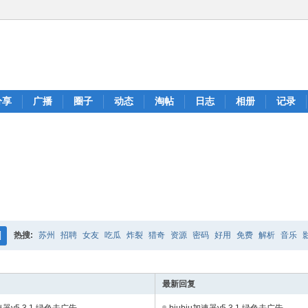
分享
广播
圈子
动态
淘帖
日志
相册
记录
热搜:
苏州
招聘
女友
吃瓜
炸裂
猎奇
资源
密码
好用
免费
解析
音乐
搜
索
最新回复