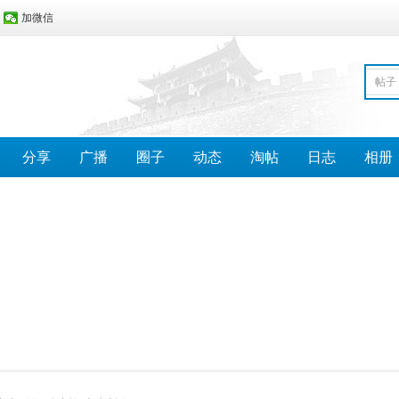
加微信
帖子
分享
广播
圈子
动态
淘帖
日志
相册